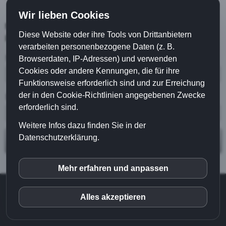
Wir lieben Cookies
Melden Sie sich unten an und laden Sie das kostenlose
Diese Website oder ihre Tools von Drittanbietern
PDF herunter!
verarbeiten personenbezogene Daten (z. B.
Name
Browserdaten, IP-Adressen) und verwenden
Cookies oder andere Kennungen, die für ihre
Funktionsweise erforderlich sind und zur Erreichung
der in den Cookie-Richtlinien angegebenen Zwecke
E-Mail
erforderlich sind.
Weitere Infos dazu finden Sie in der
Datenschutzerklärung.
PDF herunterladen
Mehr erfahren und anpassen
inCMS
Home
|
Impressum
|
Datenschutz
|
Haftungsausschluss
|
Alles akzeptieren
© 2019
Schubert Werbeagentur