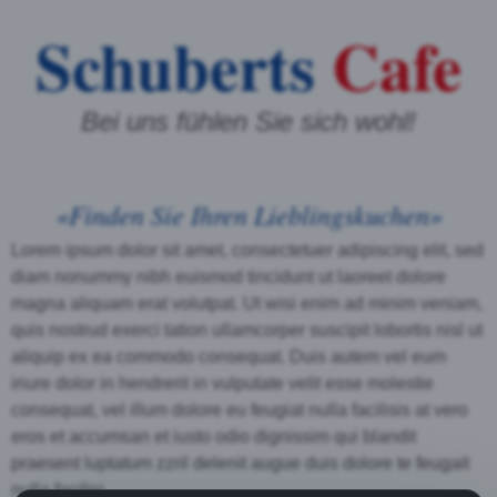
Schuberts
Cafe
Bei uns fühlen Sie sich wohl!
«Finden Sie Ihren Lieblingskuchen»
Lorem ipsum dolor sit amet, consectetuer adipiscing elit, sed
diam nonummy nibh euismod tincidunt ut laoreet dolore
magna aliquam erat volutpat. Ut wisi enim ad minim veniam,
quis nostrud exerci tation ullamcorper suscipit lobortis nisl ut
aliquip ex ea commodo consequat. Duis autem vel eum
iriure dolor in hendrerit in vulputate velit esse molestie
consequat, vel illum dolore eu feugiat nulla facilisis at vero
eros et accumsan et iusto odio dignissim qui blandit
praesent luptatum zzril delenit augue duis dolore te feugait
nulla facilisi.