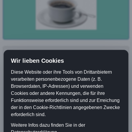
Schuberts Cafe
Wir lieben Cookies
Eberhardtstraße 93
89073 Ulm
Diese Website oder ihre Tools von Drittanbietern
verarbeiten personenbezogene Daten (z. B.
Öffnungszeiten
Browserdaten, IP-Adressen) und verwenden
Montag
Ruhetag
Cookies oder andere Kennungen, die für ihre
Dienstag
11:30 - 17:00
Funktionsweise erforderlich sind und zur Erreichung
Mittwoch
11:30 - 17:00
der in den Cookie-Richtlinien angegebenen Zwecke
Donnerstag
11:30 - 17:00
erforderlich sind.
Freitag
11:30 - 17:00
Weitere Infos dazu finden Sie in der
Samstag
11:30 - 17:00