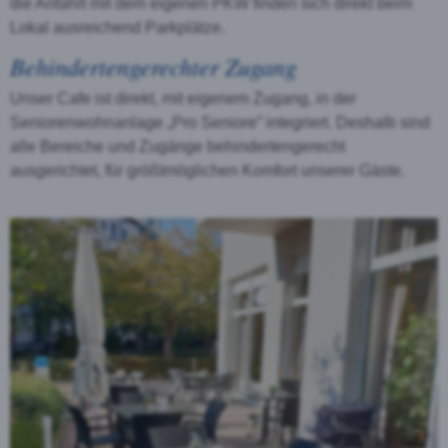
die Anfahrt mit dem eigenen PKW finden sich direkt beim
Lokal ausreichend Parkplätze.
Behindertengerechter Zugang
Unser Cafe ist direkt, mit eigenem Zugang, in der
Seniorenwohnanlage „Pro Seniore” integriert. Deshalb sind
alle Bereiche und Zugänge behindertengerecht
ausgerichtet, für größtmöglichen Komfort unserer Gäste.